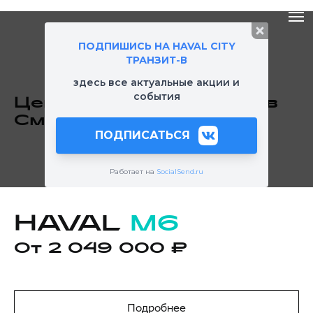
ПОДПИШИСЬ НА HAVAL CITY
ТРАНЗИТ-В
здесь все актуальные акции и
события
Цены и каталоги Haval в
Смоленске
ПОДПИСАТЬСЯ
Работает на
SocialSend.ru
HAVAL
M6
От 2 049 000 ₽
Подробнее